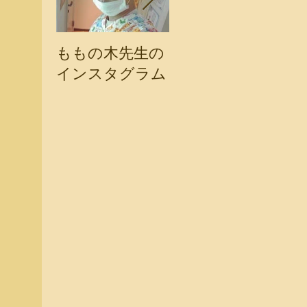
ももの木先生の
ももの木歯科ブ
も
インスタグラム
ログ
り