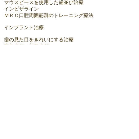
マウスピースを使用した歯並び治療
インビザライン
ＭＲＣ口腔周囲筋群のトレーニング療法
インプラント治療
​歯の見た目をきれいにする治療
審美歯科・美容歯科
デンタルエステ
ホワイトニング・歯を白くする
ＰＭＴＣクリーニング
歯の色をしたセラミック・ポーセレン
歯の色に近いジルコニア
​歯と口腔、お身体の健康維持のため
虫歯や歯周病の未病を試みる定期的な予
防歯科