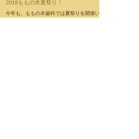
2018ももの木夏祭り！
今年も、ももの木歯科では夏祭りを開催いた
しました。 職員一丸となって準備をいたし
ました。 参加の皆様子どもたち楽しんでい
ただけましたでしょうか
お知らせ