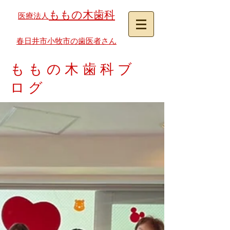
ももの木歯科
医療法人
春日井市小牧市の歯医者さん
ももの木歯科ブ
ログ